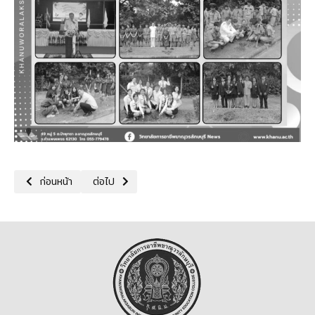
เนื้อหาก่อนหน้า: 25/07/68 กิจกรรมถวายพระพรชัยมงคลแด่พระบาทสมเด
เนื้อหาถัดไป: 23/07/68 กิจกรรมโครงการอาชีวะฝันใหญ่สู
ก่อนหน้า
ต่อไป