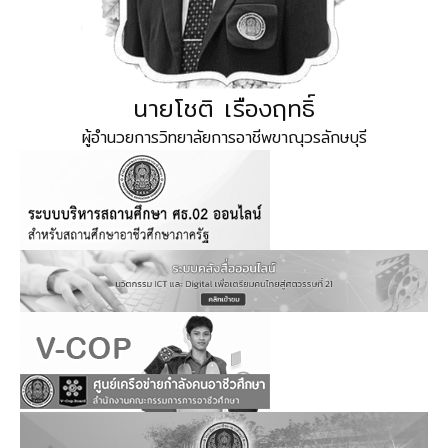
นายโชติ เรืองฤทธิ์
ผู้อำนวยการวิทยาลัยการอาชีพขาณุวรลักษบุรี