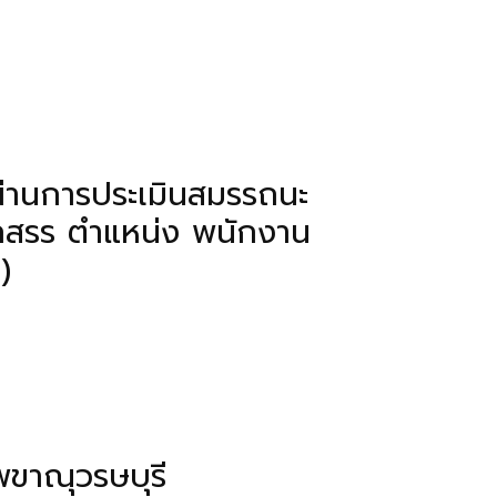
้ผ่านการประเมินสมรรถนะ
ือกสรร ตำแหน่ง พนักงาน
)
พขาณุวรษบุรี