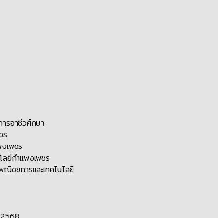
ารอาชีวศึกษา
พชร
แพงเพชร
นโลยีกำแพงเพชร
ดีพณิชยการและเทคโนโลยี
 2568