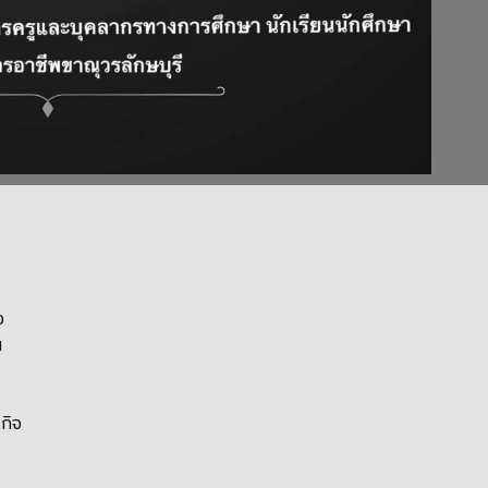
ง
น
กิจ